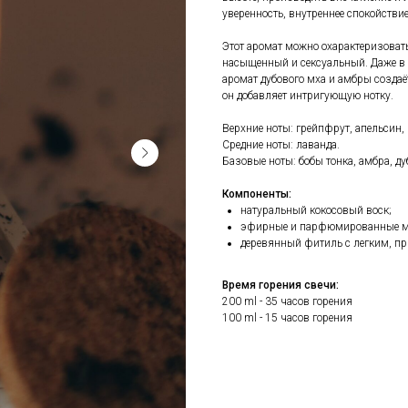
уверенность, внутреннее спокойствие
Этот аромат можно охарактеризовать
насыщенный и сексуальный. Даже в 
аромат дубового мха и амбры создаё
он добавляет интригующую нотку.
Верхние ноты: грейпфрут, апельсин,
Средние ноты: лаванда.
Базовые ноты: бобы тонка, амбра, д
Компоненты:
натуральный кокосовый воск;
эфирные и парфюмированные м
деревянный фитиль с легким, пр
Время горения свечи:
200 ml - 35 часов горения
100 ml - 15 часов горения