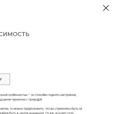
ИСИМОСТЬ
У
льной особенностью – он способен поднять настроение,
щущение гармонии с природой.
матом, то можно предположить, что вы стремитесь быть на
любите быть в центре внимания. От вас исходит сила,