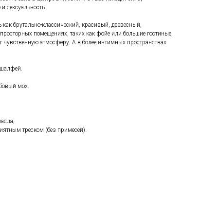
 и сексуальность.
 как брутально-классический, красивый, древесный,
просторных помещениях, таких как фойе или большие гостиные,
т чувственную атмосферу. А в более интимных пространствах
 шалфей.
убовый мох.
асла;
иятным треском (без примесей).