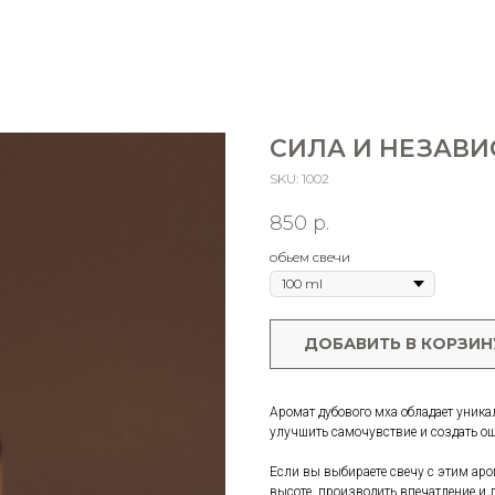
СИЛА И НЕЗАВ
SKU:
1002
850
р.
обьем свечи
ДОБАВИТЬ В КОРЗИН
Аромат дубового мха обладает уника
улучшить самочувствие и создать о
Если вы выбираете свечу с этим аро
высоте, производить впечатление и 