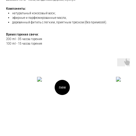
Компоненты:
натуральный кокосовый воск;
эфирные и парфюмированные масла;
деревянный фитиль с легким, приятным треском (без примесей).
Время горения свечи:
200 ml - 35 часов горения
100 ml - 15 часов горения
new