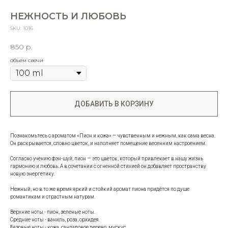
НЕЖНОСТЬ И ЛЮБОВЬ
SKU:
1016
850
р.
объем свечи
ДОБАВИТЬ В КОРЗИНУ
Познакомьтесь с ароматом «Пион и кожа» — чувственным и нежным, как сама весна.
Он раскрывается, словно цветок, и наполняет помещение весенним настроением.
Согласно учению фэн-шуй, пион — это цветок, который привлекает в нашу жизнь
гармонию и любовь. А в сочетании с огненной стихией он добавляет пространству
новую энергетику.
Нежный, но в то же время яркий и стойкий аромат пиона придётся по душе
романтикам и страстным натурам.
Верхние ноты - пион, зеленые ноты.
Средние ноты - ваниль, роза, орхидея.
Базовые ноты - кожа, сандаловое дерево, мускус.